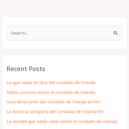
S
e
a
r
Recent Posts
c
h
Lo que nadie te dice del condado de Oneida
f
Datos curiosos sobre el condado de Oneida
o
Guía de turismo del condado de Oneida en NY
r
La historia completa del Condado de Oneida NY
:
La verdad que nadie sabe sobre el condado de Oneida