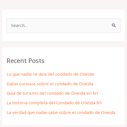
S
e
a
r
Recent Posts
c
h
Lo que nadie te dice del condado de Oneida
f
Datos curiosos sobre el condado de Oneida
o
Guía de turismo del condado de Oneida en NY
r
La historia completa del Condado de Oneida NY
:
La verdad que nadie sabe sobre el condado de Oneida