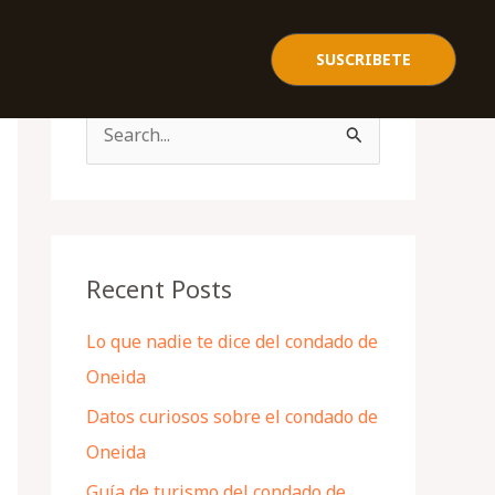
SUSCRIBETE
S
e
a
r
c
Recent Posts
h
Lo que nadie te dice del condado de
f
Oneida
o
Datos curiosos sobre el condado de
r
Oneida
:
Guía de turismo del condado de