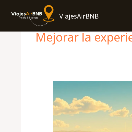
Skip
to
ViajesAirBNB
content
Mejorar la experie
Cómo
obtener
100
reseñas
de
5