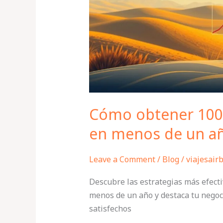
estrellas
en
menos
de
un
año
Cómo obtener 100 
en menos de un a
Leave a Comment
/
Blog
/
viajesair
Descubre las estrategias más efecti
menos de un año y destaca tu negoci
satisfechos