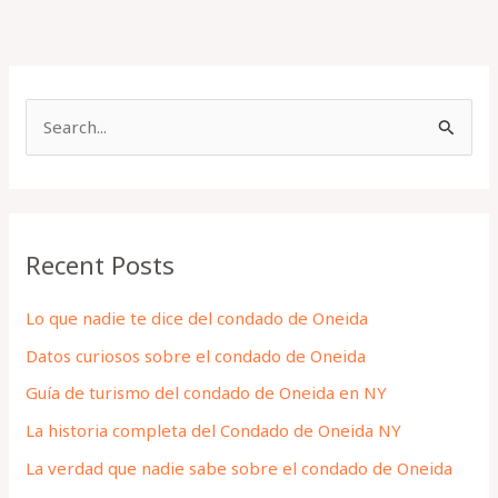
S
e
a
r
Recent Posts
c
h
Lo que nadie te dice del condado de Oneida
f
Datos curiosos sobre el condado de Oneida
o
Guía de turismo del condado de Oneida en NY
r
La historia completa del Condado de Oneida NY
:
La verdad que nadie sabe sobre el condado de Oneida