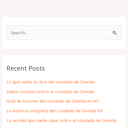
S
e
a
r
Recent Posts
c
h
Lo que nadie te dice del condado de Oneida
f
Datos curiosos sobre el condado de Oneida
o
Guía de turismo del condado de Oneida en NY
r
La historia completa del Condado de Oneida NY
:
La verdad que nadie sabe sobre el condado de Oneida