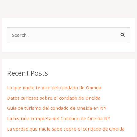
S
e
a
r
Recent Posts
c
h
Lo que nadie te dice del condado de Oneida
f
Datos curiosos sobre el condado de Oneida
o
Guía de turismo del condado de Oneida en NY
r
La historia completa del Condado de Oneida NY
:
La verdad que nadie sabe sobre el condado de Oneida