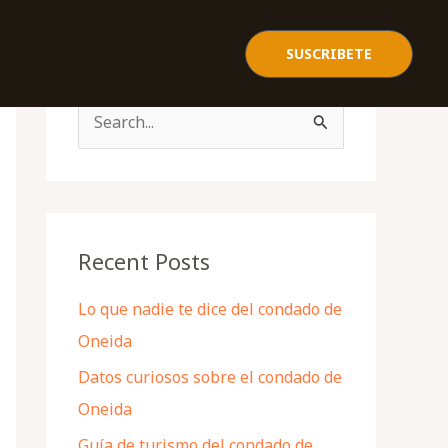
SUSCRIBETE
S
e
a
r
c
Recent Posts
h
Lo que nadie te dice del condado de
f
Oneida
o
Datos curiosos sobre el condado de
r
Oneida
:
Guía de turismo del condado de