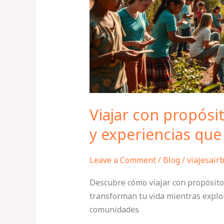
experiencias
que
transforman
Viajar con propósit
y experiencias qu
Leave a Comment
/
Blog
/
viajesair
Descubre cómo viajar con propósito:
transforman tu vida mientras explor
comunidades