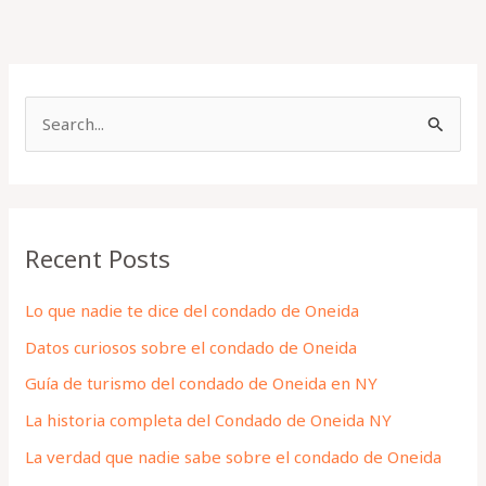
S
e
a
r
Recent Posts
c
h
Lo que nadie te dice del condado de Oneida
f
Datos curiosos sobre el condado de Oneida
o
Guía de turismo del condado de Oneida en NY
r
La historia completa del Condado de Oneida NY
:
La verdad que nadie sabe sobre el condado de Oneida