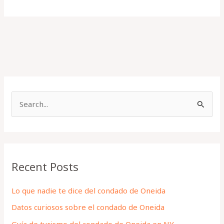
S
e
a
r
Recent Posts
c
h
Lo que nadie te dice del condado de Oneida
f
Datos curiosos sobre el condado de Oneida
o