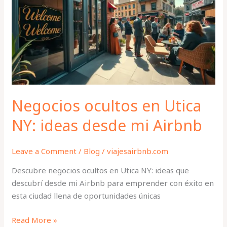
Utica
NY:
ideas
desde
mi
Airbnb
Negocios ocultos en Utica
NY: ideas desde mi Airbnb
Leave a Comment
/
Blog
/
viajesairbnb.com
Descubre negocios ocultos en Utica NY: ideas que
descubrí desde mi Airbnb para emprender con éxito en
esta ciudad llena de oportunidades únicas
Read More »