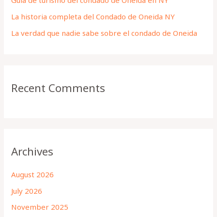
Guía de turismo del condado de Oneida en NY
r
La historia completa del Condado de Oneida NY
:
La verdad que nadie sabe sobre el condado de Oneida
Recent Comments
Archives
August 2026
July 2026
November 2025