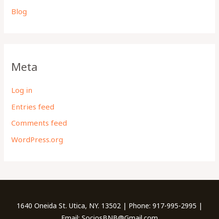
Blog
Meta
Log in
Entries feed
Comments feed
WordPress.org
1640 Oneida St. Utica, NY. 13502 | Phone: 917-995-2995 |
Email: SociosBNB@Gmail.com