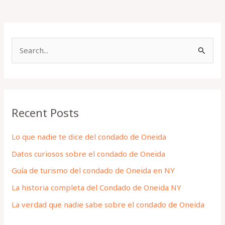
S
e
a
r
Recent Posts
c
h
Lo que nadie te dice del condado de Oneida
f
Datos curiosos sobre el condado de Oneida
o
Guía de turismo del condado de Oneida en NY
r
La historia completa del Condado de Oneida NY
:
La verdad que nadie sabe sobre el condado de Oneida