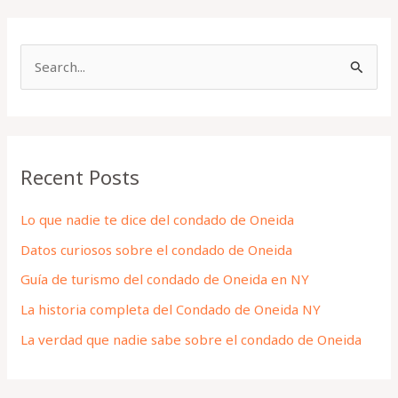
S
e
a
r
Recent Posts
c
h
Lo que nadie te dice del condado de Oneida
f
Datos curiosos sobre el condado de Oneida
o
Guía de turismo del condado de Oneida en NY
r
La historia completa del Condado de Oneida NY
:
La verdad que nadie sabe sobre el condado de Oneida