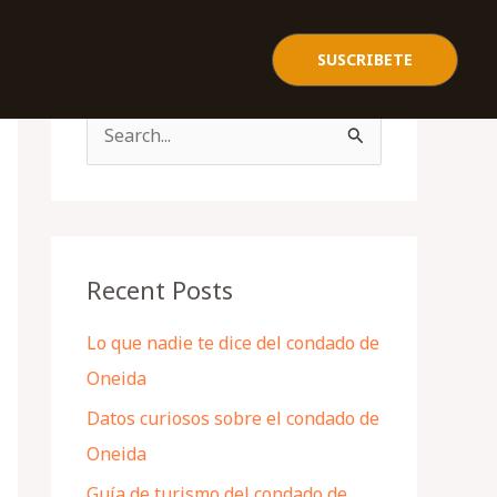
SUSCRIBETE
S
e
a
r
c
Recent Posts
h
Lo que nadie te dice del condado de
f
Oneida
o
Datos curiosos sobre el condado de
r
Oneida
:
Guía de turismo del condado de