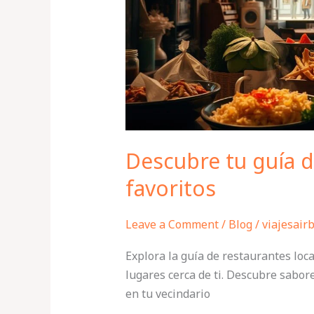
favoritos
Descubre tu guía d
favoritos
Leave a Comment
/
Blog
/
viajesair
Explora la guía de restaurantes lo
lugares cerca de ti. Descubre sabor
en tu vecindario