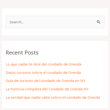
S
e
a
r
Recent Posts
c
h
Lo que nadie te dice del condado de Oneida
f
Datos curiosos sobre el condado de Oneida
o
Guía de turismo del condado de Oneida en NY
r
La historia completa del Condado de Oneida NY
:
La verdad que nadie sabe sobre el condado de Oneida