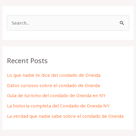
S
e
a
r
Recent Posts
c
h
Lo que nadie te dice del condado de Oneida
f
Datos curiosos sobre el condado de Oneida
o
Guía de turismo del condado de Oneida en NY
r
La historia completa del Condado de Oneida NY
:
La verdad que nadie sabe sobre el condado de Oneida