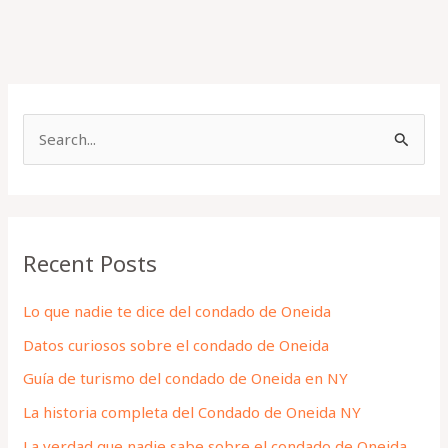
S
e
a
r
Recent Posts
c
h
Lo que nadie te dice del condado de Oneida
f
Datos curiosos sobre el condado de Oneida
o
Guía de turismo del condado de Oneida en NY
r
La historia completa del Condado de Oneida NY
:
La verdad que nadie sabe sobre el condado de Oneida