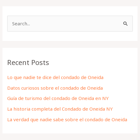
S
e
a
r
Recent Posts
c
h
Lo que nadie te dice del condado de Oneida
f
Datos curiosos sobre el condado de Oneida
o
Guía de turismo del condado de Oneida en NY
r
La historia completa del Condado de Oneida NY
:
La verdad que nadie sabe sobre el condado de Oneida