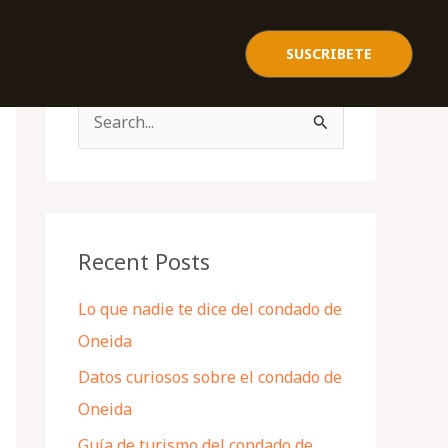
SUSCRIBETE
S
e
a
r
c
Recent Posts
h
Lo que nadie te dice del condado de
f
Oneida
o
Datos curiosos sobre el condado de
r
Oneida
:
Guía de turismo del condado de