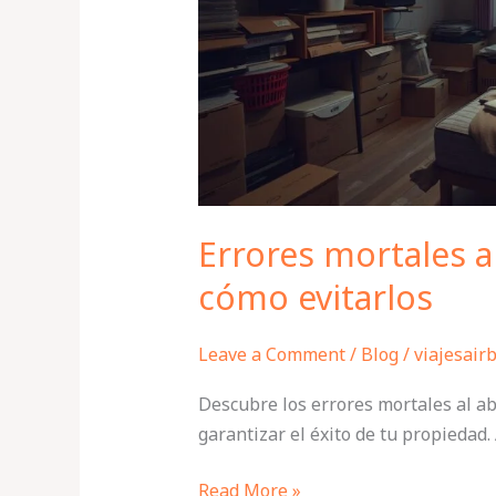
Airbnb
y
cómo
evitarlos
Errores mortales a
cómo evitarlos
Leave a Comment
/
Blog
/
viajesair
Descubre los errores mortales al ab
garantizar el éxito de tu propiedad.
Read More »