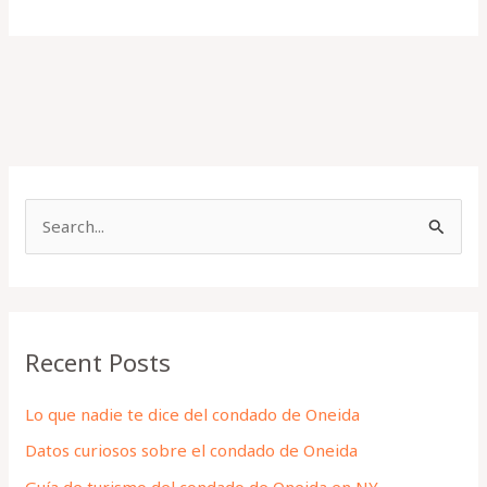
S
e
a
r
Recent Posts
c
h
Lo que nadie te dice del condado de Oneida
f
Datos curiosos sobre el condado de Oneida
o