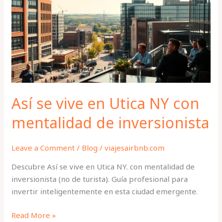
en
Utica
NY
con
mentalidad
de
inversionista
Así se vive en Utica NY con
mentalidad de inversionista
Leave a Comment
/
Blog
/
viajesairbnb.com
Descubre Así se vive en Utica NY. con mentalidad de
inversionista (no de turista). Guía profesional para
invertir inteligentemente en esta ciudad emergente.
Read More »