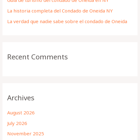
Guía de turismo del condado de Oneida en NY
r
La historia completa del Condado de Oneida NY
:
La verdad que nadie sabe sobre el condado de Oneida
Recent Comments
Archives
August 2026
July 2026
November 2025