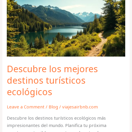
mejores
destinos
turísticos
ecológicos
Descubre los mejores
destinos turísticos
ecológicos
Leave a Comment
/
Blog
/
viajesairbnb.com
Descubre los destinos turísticos ecológicos más
impresionantes del mundo. Planifica tu próxima