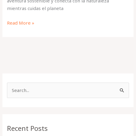
aventura sostenible y conecta con la naturaleza
mientras cuidas el planeta
Read More »
S
e
a
r
Recent Posts
c