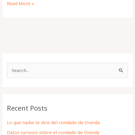
Read More »
S
e
a
r
Recent Posts
c
h
Lo que nadie te dice del condado de Oneida
f
Datos curiosos sobre el condado de Oneida
o