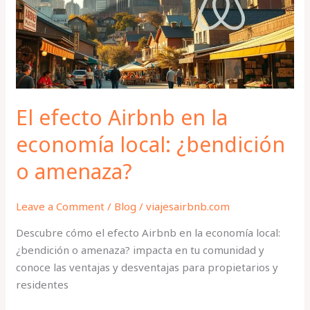
la
economía
local:
¿bendición
o
amenaza?
El efecto Airbnb en la
economía local: ¿bendición
o amenaza?
Leave a Comment
/
Blog
/
viajesairbnb.com
Descubre cómo el efecto Airbnb en la economía local:
¿bendición o amenaza? impacta en tu comunidad y
conoce las ventajas y desventajas para propietarios y
residentes