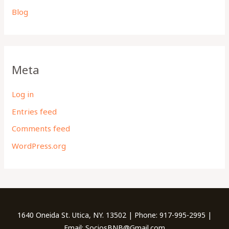
Blog
Meta
Log in
Entries feed
Comments feed
WordPress.org
1640 Oneida St. Utica, NY. 13502 | Phone: 917-995-2995 |
Email: SociosBNB@Gmail.com