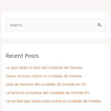
S
e
a
r
Recent Posts
c
h
Lo que nadie te dice del condado de Oneida
f
Datos curiosos sobre el condado de Oneida
o
Guía de turismo del condado de Oneida en NY
r
La historia completa del Condado de Oneida NY
:
La verdad que nadie sabe sobre el condado de Oneida