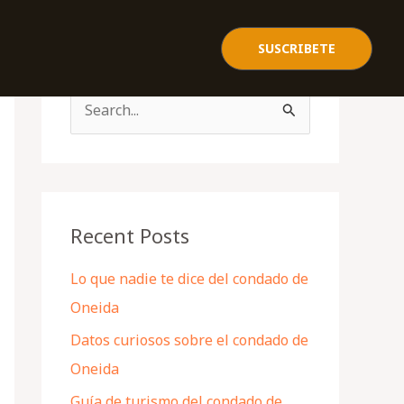
SUSCRIBETE
S
e
a
r
c
Recent Posts
h
Lo que nadie te dice del condado de
f
Oneida
o
Datos curiosos sobre el condado de
r
Oneida
:
Guía de turismo del condado de