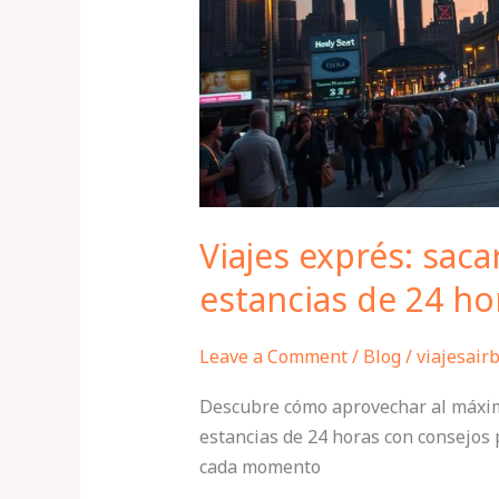
estancias
de
24
horas
Viajes exprés: sac
estancias de 24 ho
Leave a Comment
/
Blog
/
viajesair
Descubre cómo aprovechar al máximo
estancias de 24 horas con consejos 
cada momento