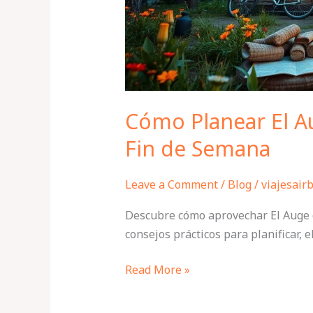
Fin
de
Semana
Cómo Planear El A
Fin de Semana
Leave a Comment
/
Blog
/
viajesair
Descubre cómo aprovechar El Auge 
consejos prácticos para planificar, 
Read More »