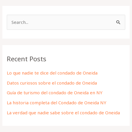
S
e
a
r
Recent Posts
c
h
Lo que nadie te dice del condado de Oneida
f
Datos curiosos sobre el condado de Oneida
o
Guía de turismo del condado de Oneida en NY
r
La historia completa del Condado de Oneida NY
:
La verdad que nadie sabe sobre el condado de Oneida