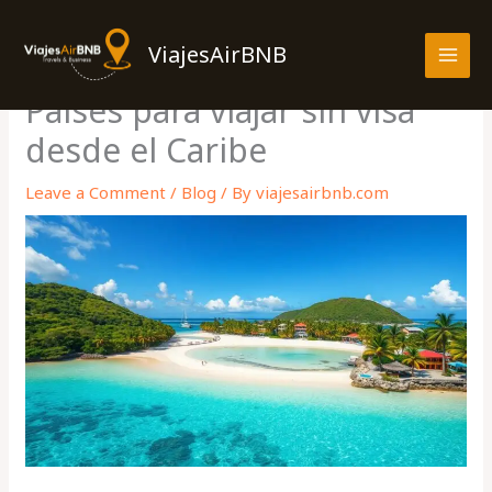
Skip
MAI
to
ViajesAirBNB
MEN
content
Países para viajar sin visa
desde el Caribe
Leave a Comment
/
Blog
/ By
viajesairbnb.com