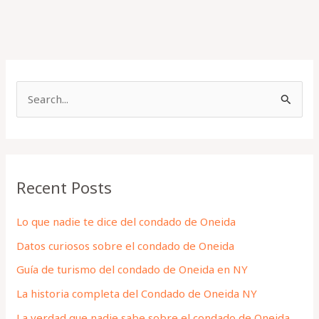
S
e
a
r
Recent Posts
c
h
Lo que nadie te dice del condado de Oneida
f
Datos curiosos sobre el condado de Oneida
o
Guía de turismo del condado de Oneida en NY
r
La historia completa del Condado de Oneida NY
:
La verdad que nadie sabe sobre el condado de Oneida