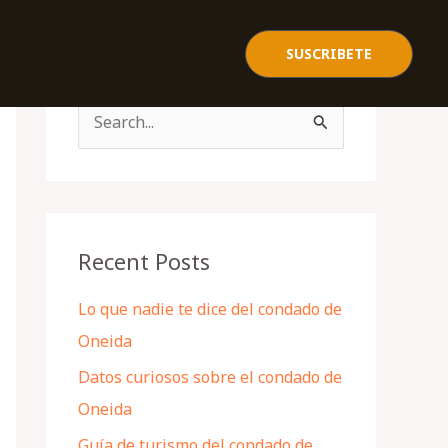
SUSCRIBETE
S
e
a
r
c
Recent Posts
h
Lo que nadie te dice del condado de
f
Oneida
o
Datos curiosos sobre el condado de
r
Oneida
:
Guía de turismo del condado de