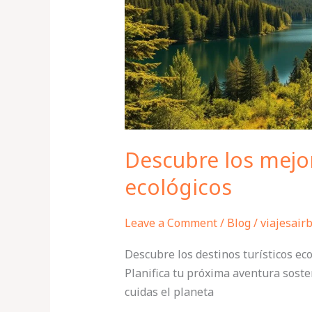
Descubre los mejor
ecológicos
Leave a Comment
/
Blog
/
viajesair
Descubre los destinos turísticos e
Planifica tu próxima aventura soste
cuidas el planeta