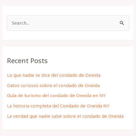
S
e
a
r
Recent Posts
c
h
Lo que nadie te dice del condado de Oneida
f
Datos curiosos sobre el condado de Oneida
o
Guía de turismo del condado de Oneida en NY
r
La historia completa del Condado de Oneida NY
:
La verdad que nadie sabe sobre el condado de Oneida