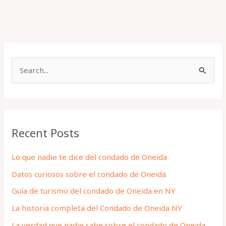
S
e
a
r
Recent Posts
c
h
Lo que nadie te dice del condado de Oneida
f
Datos curiosos sobre el condado de Oneida
o
Guía de turismo del condado de Oneida en NY
r
La historia completa del Condado de Oneida NY
:
La verdad que nadie sabe sobre el condado de Oneida