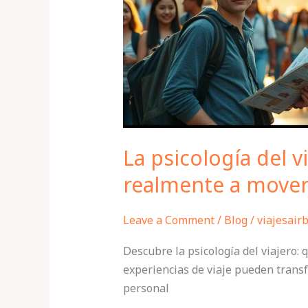
motiva
realmente
a
moverte
La psicología del v
realmente a mover
Leave a Comment
/
Blog
/
viajesair
Descubre la psicología del viajero:
experiencias de viaje pueden transf
personal