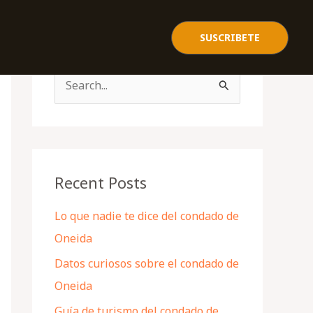
SUSCRIBETE
S
e
a
r
c
Recent Posts
h
Lo que nadie te dice del condado de
f
Oneida
o
Datos curiosos sobre el condado de
r
Oneida
:
Guía de turismo del condado de