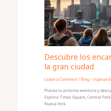
un
viaje
a
la
gran
ciudad
Descubre los encan
la gran ciudad
Leave a Comment
/
Blog
/
viajesair
Planea tu próxima aventura y descub
Explora Times Square, Central Park,
Nueva York