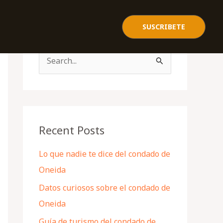
SUSCRIBETE
S
e
a
r
c
Recent Posts
h
Lo que nadie te dice del condado de
f
Oneida
o
Datos curiosos sobre el condado de
r
Oneida
:
Guía de turismo del condado de