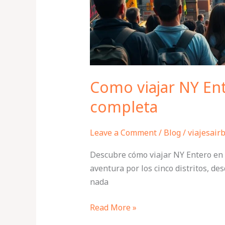
guía
completa
Como viajar NY Ent
completa
Leave a Comment
/
Blog
/
viajesair
Descubre cómo viajar NY Entero en 8
aventura por los cinco distritos, d
nada
Read More »