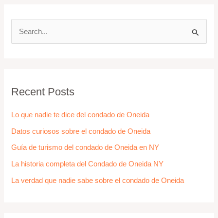
S
e
a
r
Recent Posts
c
h
Lo que nadie te dice del condado de Oneida
f
Datos curiosos sobre el condado de Oneida
o
Guía de turismo del condado de Oneida en NY
r
La historia completa del Condado de Oneida NY
:
La verdad que nadie sabe sobre el condado de Oneida