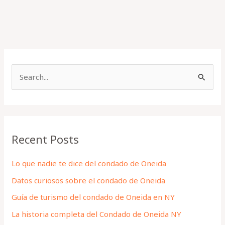
S
e
a
r
Recent Posts
c
h
Lo que nadie te dice del condado de Oneida
f
Datos curiosos sobre el condado de Oneida
o
Guía de turismo del condado de Oneida en NY
r
La historia completa del Condado de Oneida NY
: