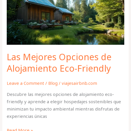
de
Alojamiento
Eco-
Friendly
Las Mejores Opciones de
Alojamiento Eco-Friendly
Leave a Comment
/
Blog
/
viajesairbnb.com
Descubre las mejores opciones de alojamiento eco-
friendly y aprende a elegir hospedajes sostenibles que
minimizan tu impacto ambiental mientras disfrutas de
experiencias únicas
Read More »