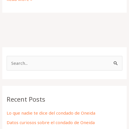
S
e
a
r
Recent Posts
c
h
Lo que nadie te dice del condado de Oneida
f
Datos curiosos sobre el condado de Oneida
o