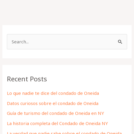
S
e
a
r
Recent Posts
c
h
Lo que nadie te dice del condado de Oneida
f
Datos curiosos sobre el condado de Oneida
o
Guía de turismo del condado de Oneida en NY
r
La historia completa del Condado de Oneida NY
:
La verdad que nadie sabe sobre el condado de Oneida