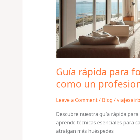
como
un
profesional
Guía rápida para f
como un profesion
Leave a Comment
/
Blog
/
viajesair
Descubre nuestra guía rápida para 
aprende técnicas esenciales para c
atraigan más huéspedes