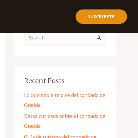
SUSCRIBETE
S
e
a
r
c
Recent Posts
h
Lo que nadie te dice del condado de
f
Oneida
o
Datos curiosos sobre el condado de
r
Oneida
:
Guía de turismo del condado de