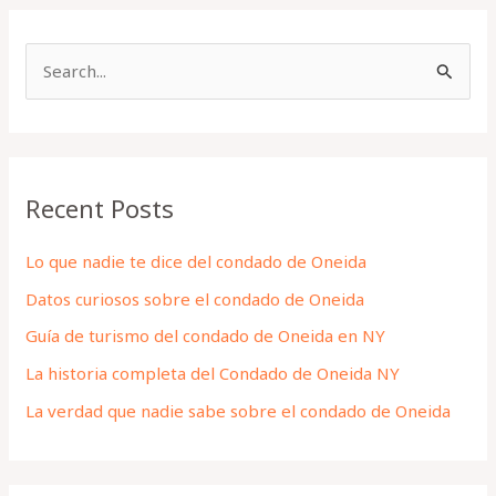
S
e
a
r
Recent Posts
c
h
Lo que nadie te dice del condado de Oneida
f
Datos curiosos sobre el condado de Oneida
o
Guía de turismo del condado de Oneida en NY
r
La historia completa del Condado de Oneida NY
:
La verdad que nadie sabe sobre el condado de Oneida