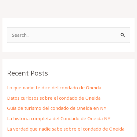
S
e
a
r
Recent Posts
c
h
Lo que nadie te dice del condado de Oneida
f
Datos curiosos sobre el condado de Oneida
o
Guía de turismo del condado de Oneida en NY
r
La historia completa del Condado de Oneida NY
:
La verdad que nadie sabe sobre el condado de Oneida