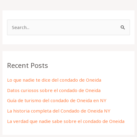
S
e
a
r
Recent Posts
c
h
Lo que nadie te dice del condado de Oneida
f
Datos curiosos sobre el condado de Oneida
o
Guía de turismo del condado de Oneida en NY
r
La historia completa del Condado de Oneida NY
:
La verdad que nadie sabe sobre el condado de Oneida