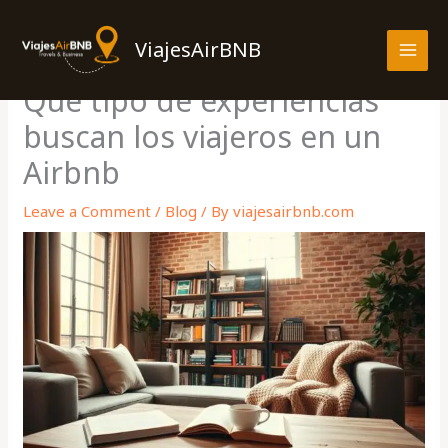
Skip
MAI
to
ViajesAirBNB
MEN
content
Que tipo de experiencias
buscan los viajeros en un
Airbnb
Leave a Comment
/
Blog
/ By
viajesairbnb.com