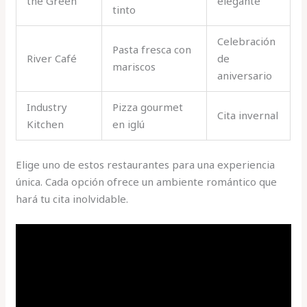
the Green
elegante
tinto
Celebración
Pasta fresca con
River Café
de
mariscos
aniversario
Industry
Pizza gourmet
Cita invernal
Kitchen
en iglú
Elige uno de estos restaurantes para una experiencia
única. Cada opción ofrece un ambiente romántico que
hará tu cita inolvidable.