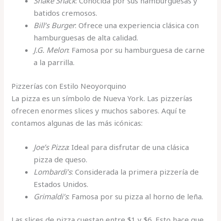
Shake Shack
: Conocida por sus hamburguesas y
batidos cremosos.
Bill’s Burger
: Ofrece una experiencia clásica con
hamburguesas de alta calidad.
J.G. Melon
: Famosa por su hamburguesa de carne
a la parrilla.
Pizzerías con Estilo Neoyorquino
La pizza es un símbolo de Nueva York. Las pizzerías
ofrecen enormes slices y muchos sabores. Aquí te
contamos algunas de las más icónicas:
Joe’s Pizza
: Ideal para disfrutar de una clásica
pizza de queso.
Lombardi’s
: Considerada la primera pizzería de
Estados Unidos.
Grimaldi’s
: Famosa por su pizza al horno de leña.
Las slices de pizza cuestan entre $1 y $6. Esto hace que