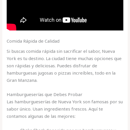
Comida Rápida de Calidad
Si buscas comida rápida sin sacrificar el sabor, Nueva
York es tu destino. La ciudad tiene muchas opciones que
son rápidas y deliciosas. Puedes disfrutar de
hamburguesas jugosas o pizzas increíbles, todo en la
Gran Manzana.
Hamburgueserías que Debes Probar
Las hamburgueserías de Nueva York son famosas por su
sabor único. Usan ingredientes frescos. Aquí te
contamos algunas de las mejores: