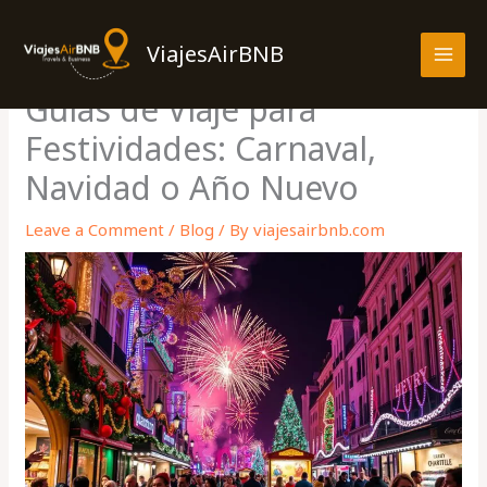
Skip
MAI
to
ViajesAirBNB
MEN
content
Guías de Viaje para
Festividades: Carnaval,
Navidad o Año Nuevo
Leave a Comment
/
Blog
/ By
viajesairbnb.com