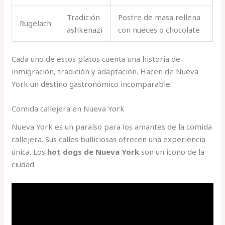
Tradición
Postre de masa rellena
Rugelach
ashkenazi
con nueces o chocolate
Cada uno de estos platos cuenta una historia de
inmigración, tradición y adaptación. Hacen de Nueva
York un destino gastronómico incomparable.
Comida callejera en Nueva York
Nueva York es un paraíso para los amantes de la comida
callejera. Sus calles bulliciosas ofrecen una experiencia
única. Los
hot dogs de Nueva York
son un icono de la
ciudad.