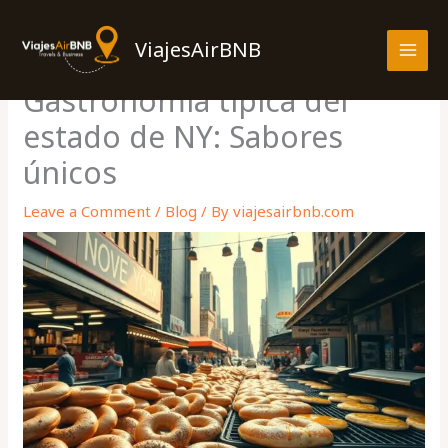
Skip
MAI
to
ViajesAirBNB
MEN
content
Gastronomía típica del
estado de NY: Sabores
únicos
Leave a Comment
/
Blog
/ By
viajesairbnb.com