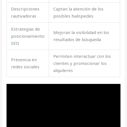
Descripciones
Captan la atención de los
cautivadoras
posibles huéspedes
Estrategias de
Mejoran la visibilidad en los
posicionamiento
resultados de búsqueda
SEO
Permiten interactuar con los
Presencia en
clientes y promocionar los
redes sociales
alquileres