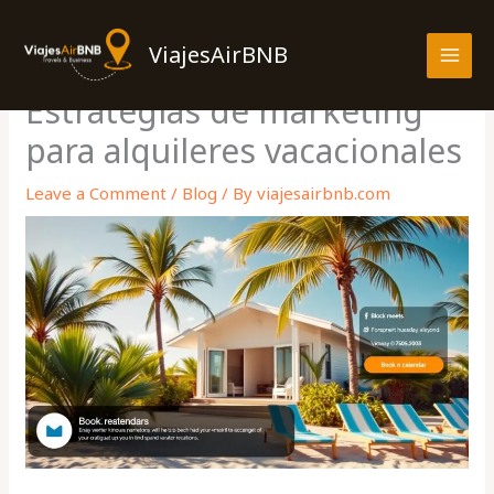
Skip
MAI
to
ViajesAirBNB
MEN
content
Estrategias de marketing
para alquileres vacacionales
Leave a Comment
/
Blog
/ By
viajesairbnb.com