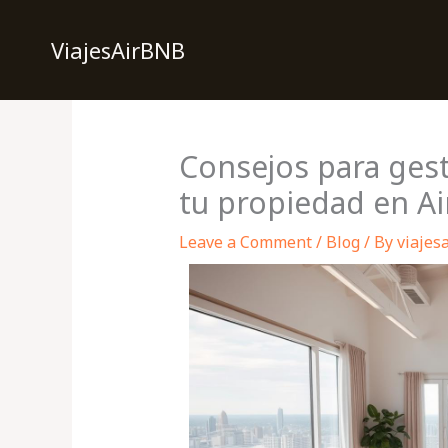
Skip
to
ViajesAirBNB
content
Consejos para gest
tu propiedad en A
Leave a Comment
/
Blog
/ By
viajes