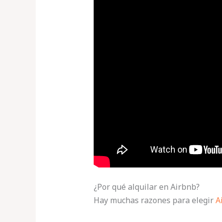
¿Por qué alquilar en Airbnb?
Hay muchas razones para elegir
A