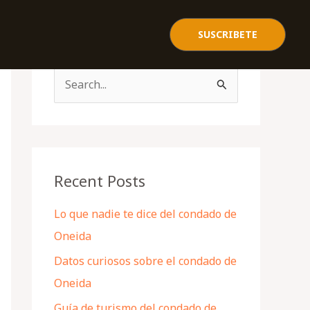
SUSCRIBETE
S
e
a
r
c
Recent Posts
h
Lo que nadie te dice del condado de
f
Oneida
o
Datos curiosos sobre el condado de
r
Oneida
:
Guía de turismo del condado de