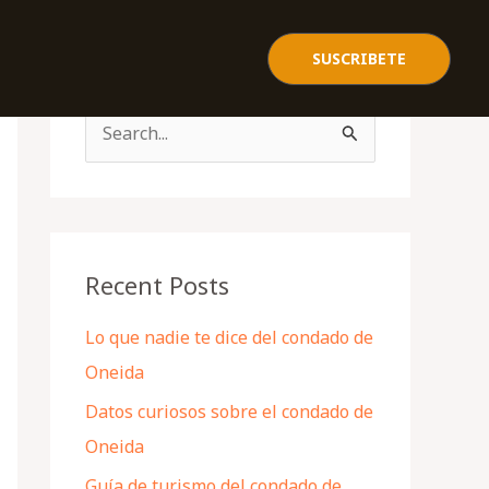
SUSCRIBETE
S
e
a
r
c
Recent Posts
h
Lo que nadie te dice del condado de
f
Oneida
o
Datos curiosos sobre el condado de
r
Oneida
:
Guía de turismo del condado de