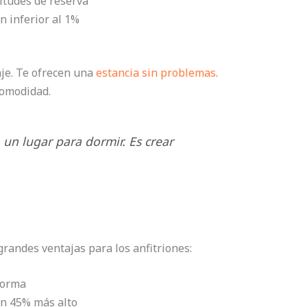
itudes de reserva
n inferior al 1%
aje. Te ofrecen una
estancia sin problemas
.
comodidad.
 un lugar para dormir. Es crear
grandes ventajas para los anfitriones:
forma
un 45% más alto