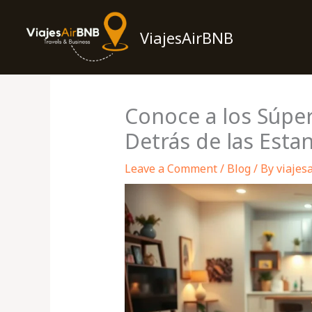
Skip
to
ViajesAirBNB
content
Conoce a los Súper
Detrás de las Esta
Leave a Comment
/
Blog
/ By
viajes