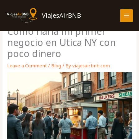
Skip
MAI
to
ViajesAirBNB
MEN
content
Cómo haría mi primer
negocio en Utica NY con
poco dinero
Leave a Comment
/
Blog
/ By
viajesairbnb.com