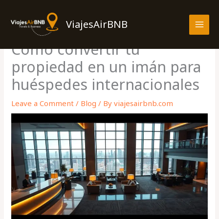
Skip
MAI
to
ViajesAirBNB
MEN
content
Cómo convertir tu
propiedad en un imán para
huéspedes internacionales
Leave a Comment
/
Blog
/ By
viajesairbnb.com