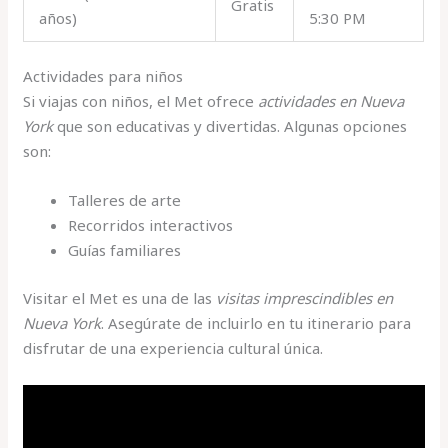
Gratis
años)
5:30 PM
Actividades para niños
Si viajas con niños, el Met ofrece
actividades en Nueva
York
que son educativas y divertidas. Algunas opciones
son:
Talleres de arte
Recorridos interactivos
Guías familiares
Visitar el Met es una de las
visitas imprescindibles en
Nueva York
. Asegúrate de incluirlo en tu itinerario para
disfrutar de una experiencia cultural única.