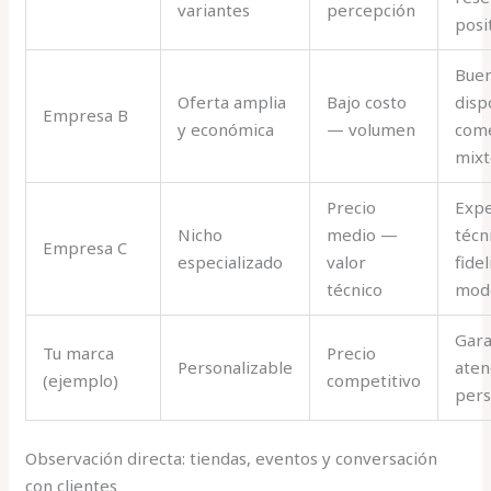
variantes
percepción
posi
Bue
Oferta amplia
Bajo costo
disp
Empresa B
y económica
— volumen
come
mixt
Precio
Expe
Nicho
medio —
técn
Empresa C
especializado
valor
fide
técnico
mod
Gara
Tu marca
Precio
Personalizable
aten
(ejemplo)
competitivo
pers
Observación directa: tiendas, eventos y conversación
con clientes