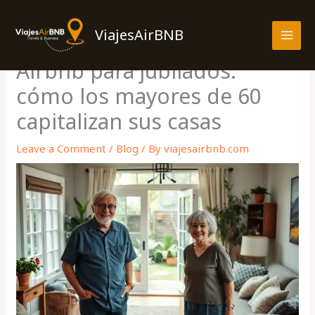
Skip
MAI
to
ViajesAirBNB
MEN
content
Airbnb para jubilados:
cómo los mayores de 60
capitalizan sus casas
Leave a Comment
/
Blog
/ By
viajesairbnb.com